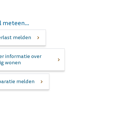
l meteen...
rlast melden
r informatie over
lig wonen
aratie melden